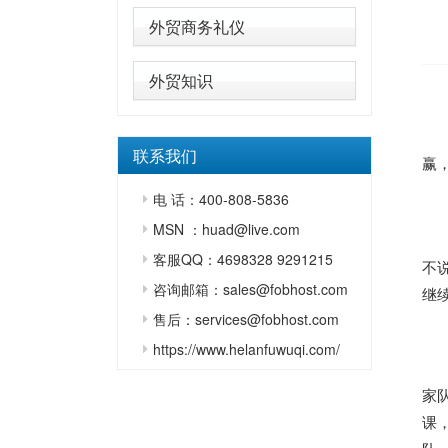
外贸商务礼仪
外贸知识
联系我们
赢
电 话：400-808-5836
MSN ：huad@live.com
客服QQ：4698328 9291215
不
咨询邮箱：sales@fobhost.com
继
售后：services@fobhost.com
https://www.helanfuwuqi.com/
家
课