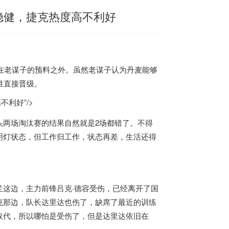
稳健，捷克热度高不利好
都在老谋子的预料之外。虽然老谋子认为丹麦能够
胜直接晋级。
利好”/>
头两场淘汰赛的结果自然就是2场都错了。不得
明灯状态，但工作归工作，状态再差，生活还得
兰
这边，主力前锋吕克·德容受伤，已经离开了国
克那边，队长达里达也伤了，缺席了最近的训练
取代，所以哪怕是受伤了，但是达里达依旧在