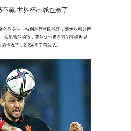
%仍不赢,世界杯出线也悬了
受外界关注，特别是
荷兰
队球迷，因为从积分榜
线，如果输球的话，
荷兰
队也极有可能无缘世界
的情况下，2-2逼平了
荷兰
队。