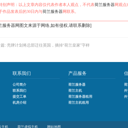
特别声明：以上文章内容仅代表作者本人观点，不代表
荷兰服务器
网观点
于作品发表后的30日内与
荷兰服务器
网联系。
兰服务器
网图文来源于网络,如有侵权,请联系删除]
篇:
壳牌计划将总部迁往英国，摘掉“荷兰皇家”字样
联系我们
产品服务
公司简介
荷兰服务器
荷
联系我们
荷兰主机
外
提交工单
荷兰服务器租用
外
机房介绍
荷兰主机租用
云主机
荷兰虚拟主机
网站地图