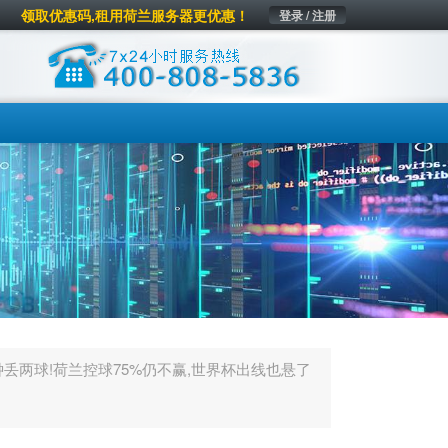
领取优惠码,租用荷兰服务器更优惠！
登录 / 注册
分钟丢两球!荷兰控球75%仍不赢,世界杯出线也悬了