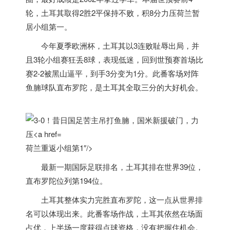
轮，土耳其取得2胜2平保持不败，积8分力压
荷兰
暂
居小组第一。
今年夏季欧洲杯，土耳其以3连败耻辱出局，并
且3轮小组赛狂丢8球，表现低迷，回到世预赛首场比
赛2-2被黑山逼平，到手3分变为1分。此番客场对阵
鱼腩球队直布罗陀，是土耳其全取三分的大好机会。
荷兰重返小组第1″/>
最新一期国际足联排名，土耳其排在世界39位，
直布罗陀位列第194位。
土耳其整体实力完胜直布罗陀，这一点从世界排
名可以体现出来。此番客场作战，土耳其依然在场面
占优，上半场一度获得点球资格，没有把握住机会。