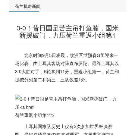
荷兰机房新闻
3-0！昔日国足苦主吊打鱼腩，国米
新援破门，力压荷兰重返小组第1
北京时间9月5日凌晨，欧洲区世预赛G组迎来一
场比赛，由土耳其客场对阵直布罗陀。最终土耳其以
3-0大胜对手，5轮拿到11分，重返小组第一，
荷兰
和
挪威分列第二和第三，三队仅差1分。
荷兰重返小组第1″/>
土耳其国家队历史上仅有2次参加世界杯决赛
圈，最好成绩是2002年拿过季军。本届世预赛前4