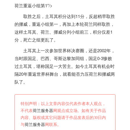
荷兰重返小组第1″/>
取胜之后，土耳其积分达到11分，反超稍早取胜
的挪威，重返小组第一，再加上本轮
荷兰
同样取胜，
这样土耳其、
荷兰
、挪威分列小组前三，积分仅差1
分，死亡之组更乱了。
土耳其上一次参加世界杯决赛圈，还是2002年，
当时跟国足、巴西、哥斯达黎加同组，国足0-3惨败
过土耳其，堪称国足一大苦主。如今土耳其有机会时
隔20年重返世界杯舞台，就看能否力压
荷兰
和挪威两
队了。
特别声明：以上文章内容仅代表作者本人观点，
不代表
荷兰服务器
网观点或立场。如有关于作品
内容、版权或其它问题请于作品发表后的30日内
与
荷兰服务器
网联系。