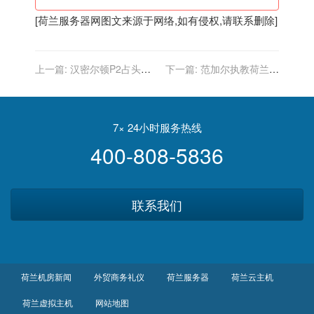
[
荷兰服务器
网图文来源于网络,如有侵权,请联系删除]
上一篇:
汉密尔顿P2占头
下一篇:
范加尔执教荷兰已
排！F1荷兰站：维斯塔潘主
连续21场正式比赛不败，各
场夺杆位
项赛事45场只输4次
7× 24小时服务热线
400-808-5836
联系我们
荷兰机房新闻
外贸商务礼仪
荷兰服务器
荷兰云主机
荷兰虚拟主机
网站地图