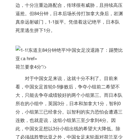
边，十分注重边路配合，传球很有威胁，且持续高压
逼抢。但84分钟，日本后场长传打加拿大身后，岩渊
真奈远射破门，1-1扳平。凭借着这记绝平，日本队
死里逃生拼下1分。
荷兰要拿4分”/>
对于中国女足来说，这就十分不利了。目前来
看，中国女足首轮0-5惨败后，争夺小组前二希望不
大，只能去争夺成绩较好的两个小组第三。而日本队
所在的小组中，英国3分，日本和加拿大1分，智利0
分，小组第三已经拿分。以智利的实力恐怕会遭遇三
连败，也就是说，这组小组第三至少拿到4分。因
此，中国女足想以3分小组出线的希望大大降低。除
了必须战胜赞比亚之外，中国女足末轮面对
荷兰
至少