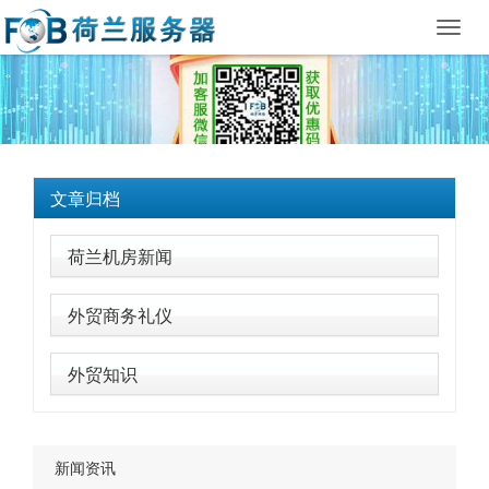
Toggl
navig
文章归档
荷兰机房新闻
外贸商务礼仪
外贸知识
新闻资讯