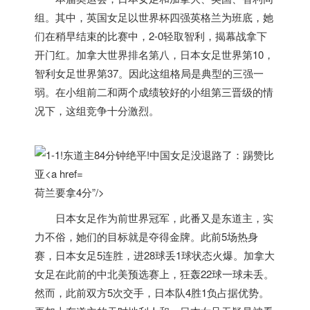
组。其中，英国女足以世界杯四强英格兰为班底，她
们在稍早结束的比赛中，2-0轻取智利，揭幕战拿下
开门红。加拿大世界排名第八，日本女足世界第10，
智利女足世界第37。因此这组格局是典型的三强一
弱。在小组前二和两个成绩较好的小组第三晋级的情
况下，这组竞争十分激烈。
荷兰要拿4分”/>
日本女足作为前世界冠军，此番又是东道主，实
力不俗，她们的目标就是夺得金牌。此前5场热身
赛，日本女足5连胜，进28球丢1球状态火爆。加拿大
女足在此前的中北美预选赛上，狂轰22球一球未丢。
然而，此前双方5次交手，日本队4胜1负占据优势。