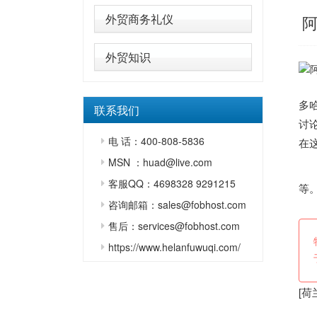
外贸商务礼仪
外贸知识
当
多
联系我们
讨
电 话：400-808-5836
在
MSN ：huad@live.com
自
客服QQ：4698328 9291215
等
咨询邮箱：sales@fobhost.com
售后：services@fobhost.com
https://www.helanfuwuqi.com/
[
荷