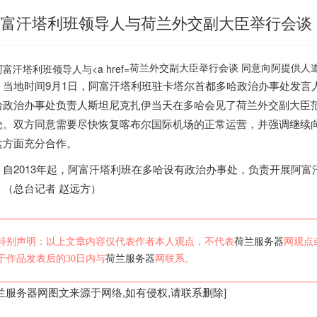
阿富汗塔利班领导人与荷兰外交副大臣举行会谈
荷兰外交副大臣举行会谈 同意向阿提供人道
地时间9月1日，阿富汗塔利班驻卡塔尔首都多哈政治办事处发言
哈政治办事处负责人斯坦尼克扎伊当天在多哈会见了
荷兰
外交副大臣
论。双方同意需要尽快恢复喀布尔国际机场的正常运营，并强调继续
这方面充分合作。
2013年起，阿富汗塔利班在多哈设有政治办事处，负责开展阿富
。（总台记者 赵远方）
特别声明：以上文章内容仅代表作者本人观点，不代表
荷兰服务器
网观点
于作品发表后的30日内与
荷兰服务器
网联系。
兰服务器
网图文来源于网络,如有侵权,请联系删除]