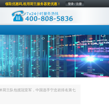
领取优惠码,租用荷兰服务器更优惠！
登录 / 注册
00米荷兰队包揽冠亚军，中国选手宁忠岩排名第七