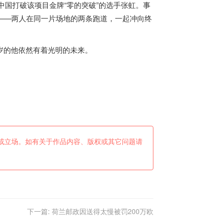
中国打破该项目金牌“零的突破”的选手张虹。事
练——两人在同一片场地的两条跑道，一起冲向终
岁的他依然有着光明的未来。
或立场。如有关于作品内容、版权或其它问题请
下一篇:
荷兰邮政因送得太慢被罚200万欧