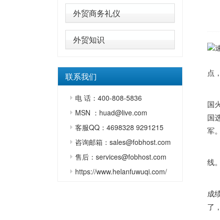
外贸商务礼仪
外贸知识
“
点
联系我们
北
电 话：400-808-5836
国
MSN ：huad@live.com
国
客服QQ：4698328 9291215
军
咨询邮箱：sales@fobhost.com
宁
售后：services@fobhost.com
线
https://www.helanfuwuqi.com/
在
成
了