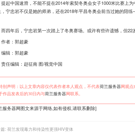
起中国速滑，不能不提在2014年索契冬奥会女子1000米比赛上为
上，宁忠岩不仅是她的师弟，还在2018年平昌冬奥会前当过她的陪
。
四年后，宁忠岩第一次踏上了冬奥赛场。或许有些许遗憾，但22
者：郭超豪
辑：郭超豪
任编辑：赵征南 图/视觉中国
特别声明：以上文章内容仅代表作者本人观点，不代表
荷兰服务器
网观点
于作品发表后的30日内与
荷兰服务器
网联系。
兰服务器
网图文来源于网络,如有侵权,请联系删除]
篇:
荷兰发现毒力和传染性更强HIV变体