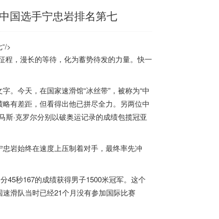
，中国选手宁忠岩排名第七
/>
征程，漫长的等待，化为蓄势待发的力量。快一
。今天，在国家速滑馆“冰丝带”，被称为“中
成绩略有差距，但看得出他已拼尽全力。另两位中
托马斯·克罗尔分别以破奥运记录的成绩包揽冠亚
忠岩始终在速度上压制着对手，最终率先冲
5秒167的成绩获得男子1500米冠军。这个
速滑队当时已经21个月没有参加国际比赛