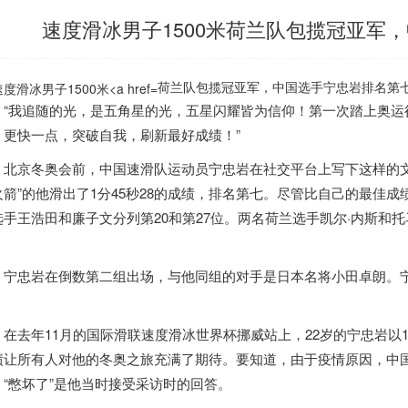
速度滑冰男子1500米荷兰队包揽冠亚军
荷兰队包揽冠亚军，中国选手宁忠岩排名第七”
我追随的光，是五角星的光，五星闪耀皆为信仰！第一次踏上奥运
，更快一点，突破自我，刷新最好成绩！”
京冬奥会前，中国速滑队运动员宁忠岩在社交平台上写下这样的文字
火箭”的他滑出了1分45秒28的成绩，排名第七。尽管比自己的最佳
选手王浩田和廉子文分列第20和第27位。两名
荷兰
选手凯尔·内斯和
。
忠岩在倒数第二组出场，与他同组的对手是日本名将小田卓朗。宁
。
去年11月的国际滑联速度滑冰世界杯挪威站上，22岁的宁忠岩以1分4
绩让所有人对他的冬奥之旅充满了期待。要知道，由于疫情原因，中国
，“憋坏了”是他当时接受采访时的回答。