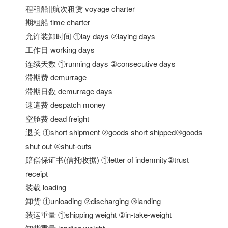
程租船||航次租赁 voyage charter
期租船 time charter
允许装卸时间 ①lay days ②laying days
工作日 working days
连续天数 ①running days ②consecutive days
滞期费 demurrage
滞期日数 demurrage days
速遣费 despatch money
空舱费 dead freight
退关 ①short shipment ②goods short shipped③goods
shut out ④shut-outs
赔偿保证书(信托收据) ①letter of indemnity②trust
receipt
装载 loading
卸货 ①unloading ②discharging ③landing
装运重量 ①shipping weight ②in-take-weight