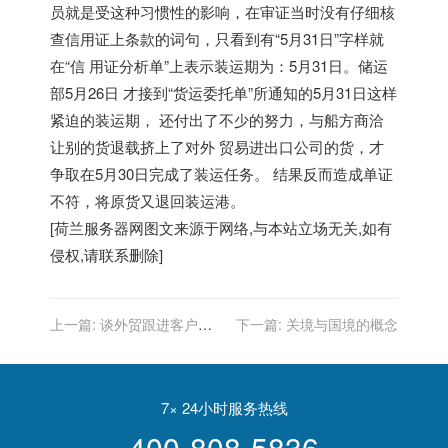
员就是受这种习惯性的影响，在审证当时没有仔细核
查信用证上条款的词句，只看到有“5月31日”字样就
在“信 用证分析单”上表示装运期为：5月31日。储运
部5月26日 才接到“货运委托单”所通知的5月31日这样
紧迫的装运期， 还付出了不少的努力，与船方商洽
让别的货退载挤上了对外 贸易进出口公司的货，才
争取在5月30日完成了装运任务。 结果反而造成单证
不符，将原货又退回装运港。
[
荷兰服务器
网图文来源于网络,与本站立场无关,如有
侵权,请联系删除]
上一篇:
谈外贸跟进客户
下一篇:
关境与国境的概念
（案例+技巧）
7× 24小时服务热线
400-808-5836