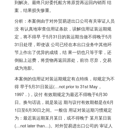
到解决。最终只好委托船方将原货再运回内销而 结
案，结果损失惨重。
分析：本案例由于对外贸易进出口公司有关审证人员
没 有认真地审查信用证条款，误解信用证装运期规
定，将不得早 于5月31日的装运期当做不得晚于5月
31日处理，即使该 公司已经在本出口业务中其他环
节上作出了优异的成绩，结 果一切也只等于零，还
倒贴上运费，将货物再返回原处，前功 尽弃，交易
成为泡影。
本案例的信用证对装运期规定有点特殊，却规定为不
得 早于5月31日装运(…not prior to 31st May，
1997．)，议付 有效期规定为最迟不得晚于6月30
日。换句话说，就是装运 期与议付有效期都是在6月
1日至6月30日之间。一般信 用证对装运期习惯规定
为：最迟装运期某月某日，或不得晚于 某月某日装
(…not later than…)。对外贸易进出口公司的 审证人