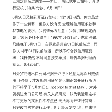
证规定的装运期限——31日。所以我单证相符，请你
行查核 并按时付款。6月18日”
6月20日又接到开证行复电：“你18日电悉。你方虽然
作了一些解释，但你方没有完 全理解信用证条款和
我前电的要求。我提请你方注意：我信 用证规定的
是：‘装运必须不得早于1997年5月31日’，也就 是说
只能晚于5月31日，实际就是须在31日以后装运，而
你 方却于31日以前装运，所以不符合我信用证要
求。我行仍然 不能同意接受单据，速告单据处理的
意见。6月20日”。
对外贸易进出口公司根据开证行上述意见再次对照信
用 证条款，才发现信用证的装运期正如开证行所说
的不得早于 5月31日(…not prior to 31st May)。对外
贸易进出口公司经 有关人员研究，认为装运期这样
不可更改的实质性不符点已 无法再向开证行答辩，
只好改向买方进行工作，但几经反复交 涉，均未得