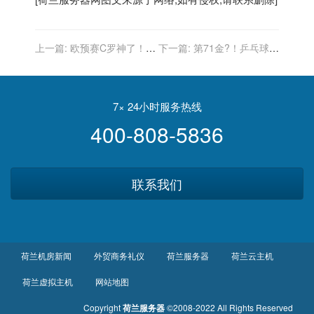
上一篇:
欧预赛C罗神了！失
下一篇:
第71金?！乒乓球女
点后进2球，葡萄牙2-1绝
团6-8级 中国队轻取荷兰队
杀，法国1-1，荷兰1-1
夺冠！
7× 24小时服务热线
400-808-5836
联系我们
荷兰机房新闻
外贸商务礼仪
荷兰服务器
荷兰云主机
荷兰虚拟主机
网站地图
Copyright
荷兰服务器
©2008-2022 All Rights Reserved