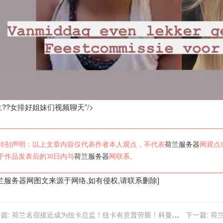
??女排好姐妹们视频聊天”/>
特别声明：以上文章内容仅代表作者本人观点，不代表
荷兰服务器
网观点
于作品发表后的30日内与
荷兰服务器
网联系。
兰服务器
网图文来源于网络,如有侵权,请联系删除]
篇:
荷兰名宿接近成为纽卡总监！纽卡有意普劳斯！科曼或
下一篇:
荷