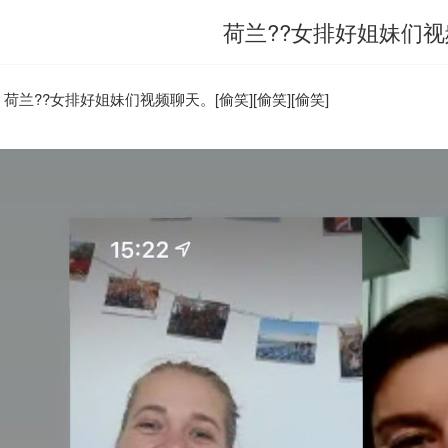
荷兰??女排好姐妹们
荷兰
??女排好姐妹们视频聊天。[偷笑][偷笑][偷笑]