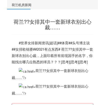
荷兰机房新闻
荷兰??女排其中一套新球衣别出心
裁……
#世界女排新闻资讯[超话]##体育##头号博主说
##女排欧锦赛##2021有点东西#
荷兰
??女排其中一套
新球衣别出心裁，上面印着所有前现国手的名字，你
能找出哪几位熟悉的球员？？？[思考][思考][思考]
荷兰??女排其中一套新球衣别出心
裁……”/>
荷兰??女排其中一套新球衣别出心
裁……”/>