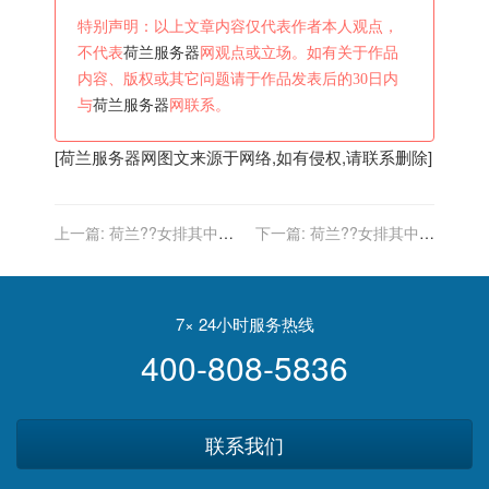
特别声明：以上文章内容仅代表作者本人观点，
不代表
荷兰服务器
网观点或立场。如有关于作品
内容、版权或其它问题请于作品发表后的30日内
与
荷兰服务器
网联系。
[
荷兰服务器
网图文来源于网络,如有侵权,请联系删除]
上一篇:
荷兰??女排其中一
下一篇:
荷兰??女排其中一
套新球衣别出心裁……
套新球衣别出心裁……
7× 24小时服务热线
400-808-5836
联系我们