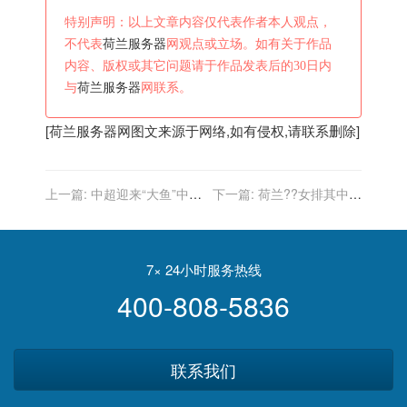
特别声明：以上文章内容仅代表作者本人观点，
不代表
荷兰服务器
网观点或立场。如有关于作品
内容、版权或其它问题请于作品发表后的30日内
与
荷兰服务器
网联系。
[
荷兰服务器
网图文来源于网络,如有侵权,请联系删除]
上一篇:
中超迎来“大鱼”中
下一篇:
荷兰??女排其中一
场：荷兰10号正式加盟天津,
套新球衣别出心裁……
保级战靠他了
7× 24小时服务热线
400-808-5836
联系我们