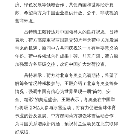
济、绿色发展等领域合作，共促两国和世界经济复
苏。希望荷方为中国企业提供开放、公平、非歧视的
营商环境。
吕特请王毅转达对中国领导人的良好祝愿。吕特
表示，荷方高度重视两国建交50周年为荷中关系发展
带来的机遇，愿同中方共同庆祝这一具有重要意义的
年份。荷中各领域合作成果丰硕、前景广阔，荷方愿
加强双方各层级交往，欢迎中国扩大对荷投资。
吕特表示，荷方对北京冬奥会充满期待，希望了
解筹备情况并积极参与。王毅介绍了北京冬奥会筹备
情况，强调中国有信心为世界呈现一届“简约、安
全、精彩”的奥运盛会。王毅表示，冬奥会在中国举
行将吸引3亿人参与冰雪运动，将有力促进全球体育
事业的普及发展。中方愿同荷方加强冰雪运动合作，
为两国关系增添新内涵，预祝
荷兰
运动员在北京取得
好成绩。