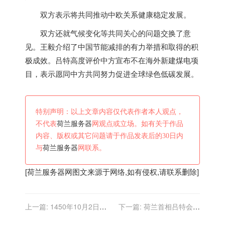
双方表示将共同推动中欧关系健康稳定发展。
双方还就气候变化等共同关心的问题交换了意
见。王毅介绍了中国节能减排的有力举措和取得的积
极成效。吕特高度评价中方宣布不在海外新建煤电项
目，表示愿同中方共同努力促进全球绿色低碳发展。
特别声明：以上文章内容仅代表作者本人观点，
不代表
荷兰服务器
网观点或立场。如有关于作品
内容、版权或其它问题请于作品发表后的30日内
与
荷兰服务器
网联系。
[
荷兰服务器
网图文来源于网络,如有侵权,请联系删除]
上一篇:
1450年10月2日荷
下一篇:
荷兰首相吕特会见
兰超现实主义画派的鼻祖希
王毅