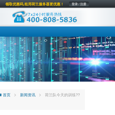
领取优惠码,租用荷兰服务器更优惠！
登录 / 注册
首页
新闻资讯
荷兰队今天的训练??