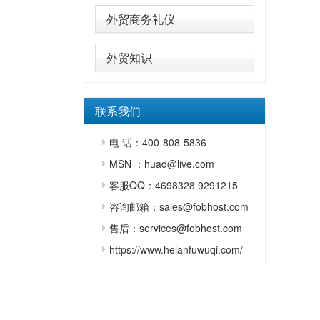
外贸商务礼仪
外贸知识
联系我们
电 话：400-808-5836
MSN ：huad@live.com
客服QQ：4698328 9291215
咨询邮箱：sales@fobhost.com
售后：services@fobhost.com
https://www.helanfuwuqi.com/