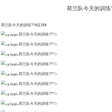
荷兰队今天的训练?
荷兰
队今天的训练??#足球#
荷兰队今天的训练??”/>
荷兰队今天的训练??”/>
荷兰队今天的训练??”/>
荷兰队今天的训练??”/>
荷兰队今天的训练??”/>
荷兰队今天的训练??”/>
荷兰队今天的训练??”/>
荷兰队今天的训练??”/>