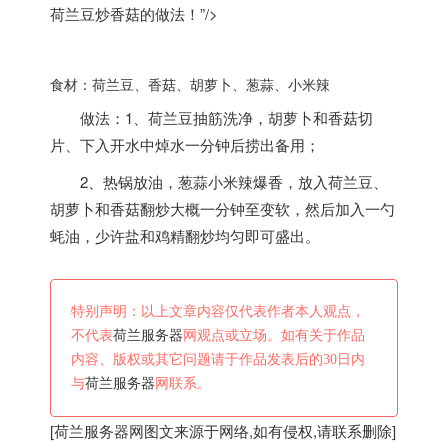
荷兰豆炒香菇的做法！”/>
食材：
荷兰
豆、香菇、胡萝卜、葱蒜、小米辣
做法：
1、
荷兰
豆抽筋洗净，胡萝卜和香菇切
片、下入开水中焯水一分钟后捞出备用；
2、热锅放油，葱蒜小米辣爆香，放入
荷兰
豆、
胡萝卜和香菇翻炒大概一分钟至变软，然后加入一勺
蚝油，少许盐和鸡精翻炒均匀即可盛出。
特别声明：以上文章内容仅代表作者本人观点，
不代表
荷兰服务器
网观点或立场。如有关于作品
内容、版权或其它问题请于作品发表后的30日内
与
荷兰服务器
网联系。
[
荷兰服务器
网图文来源于网络,如有侵权,请联系删除]