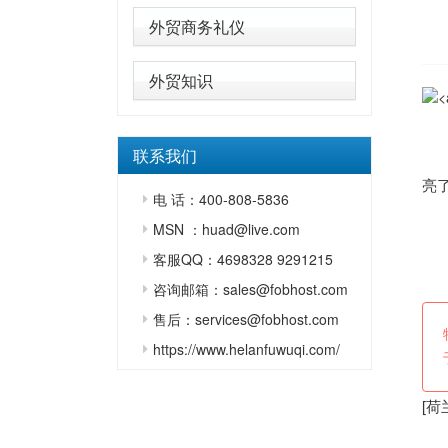
外贸商务礼仪
外贸知识
直
联系我们
本
亮
电 话：400-808-5836
不
MSN ：huad@live.com
（
客服QQ：4698328 9291215
咨询邮箱：sales@fobhost.com
售后：services@fobhost.com
https://www.helanfuwuqi.com/
[
荷