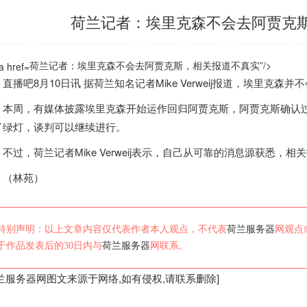
荷兰记者：埃里克森不会去阿贾克
荷兰记者：埃里克森不会去阿贾克斯，相关报道不真实”/>
播吧8月10日讯 据
荷兰
知名记者Mike Verweij报道，埃里克森
周，有媒体披露埃里克森开始运作回归阿贾克斯，阿贾克斯确认过
了绿灯，谈判可以继续进行。
过，
荷兰
记者Mike Verweij表示，自己从可靠的消息源获悉
林苑）
特别声明：以上文章内容仅代表作者本人观点，不代表
荷兰服务器
网观点
于作品发表后的30日内与
荷兰服务器
网联系。
兰服务器
网图文来源于网络,如有侵权,请联系删除]