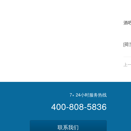
据
当
酒
[
荷
上一
德
7× 24小时服务热线
400-808-5836
联系我们