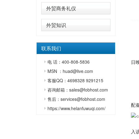
外贸商务礼仪
外贸知识
原
联系我们
据
电 话：400-808-5836
日
MSN ：huad@live.com
客服QQ：4698328 9291215
制
咨询邮箱：sales@fobhost.com
据
售后：services@fobhost.com
配
https://www.helanfuwuqi.com/
警
入