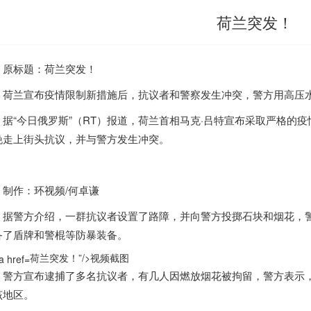
荷兰突发！
标题：
荷兰
突发！
荷兰
宣布疫情限制新措施后，抗议者和警察发生冲突，警方用高压
“今日俄罗斯”（RT）报道，
荷兰
首相马克·吕特宣布采取严格的疫
晚走上街头抗议，并与警方发生冲突。
作：环视频/何卓谦
警方介绍，一群抗议者设置了路障，并向警方投掷石块和烟花，警
备了盾牌和警棍等防暴装备。
荷兰突发！”/>
视
频截图
方宣布逮捕了多名抗议者，有几人因燃放烟花被拘留，警方表示，他
该地区。