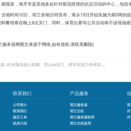
报道，海牙市是其他多起针对新冠疫情的抗议活动的中心，包括本
地时间12日，
荷兰
首相吕特宣布，将从13日开始实施为期3周的
吧和餐馆将在晚上8点关门，同时，体育比赛等公共活动将不设现场
兰服务器
网图文来源于网络,如有侵权,请联系删除]
篇:
欧洲预选核心前瞻：黑山vs荷兰，橙衣军团力争榜首，
佩首发
联系我们
产品服务
公司简介
荷兰服务器
荷
联系我们
荷兰主机
外
提交工单
荷兰服务器租用
外
机房介绍
荷兰主机租用