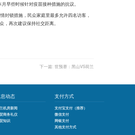
月早些时候针对疫苗接种措施的抗议。
疫情封锁措施，民众家庭里最多允许四名访客，
观众，再次建议保持社交距离。
下一篇:
世预赛：黑山VS荷兰
信息动态
支付方式
兰机房新闻
支付宝支付（推荐）
贸商务礼仪
微信支付
贸知识
网银支付
其他支付方式