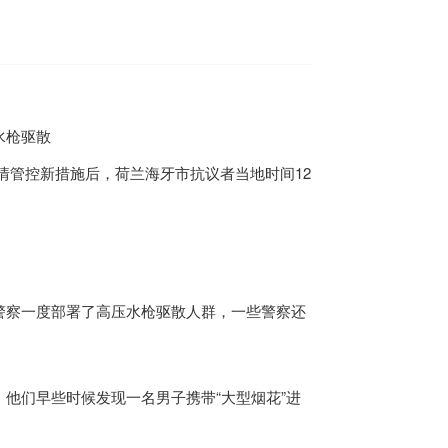
水枪驱散
情管控新措施后，
荷兰
海牙市抗议者当地时间12
察一度部署了高压水枪驱散人群，一些警察还
们早些时候发现一名男子携带“大型烟花”进