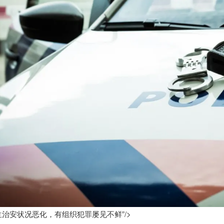
兰治安状况恶化，有组织犯罪屡见不鲜”/>