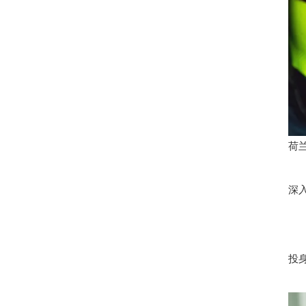
荷
深
投