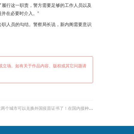
了履行这一职责，警方需要足够的工作人员以及
题并在必要时介入。”
公职人员的勾结。警察局长说，新内阁需要意识
或立场。如有关于作品内容、版权或其它问题请
兰两个城市可以兑换外国疫苗证书了！在国内接种疫
苗可以认证了