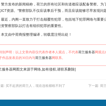
警方发布的新闻稿称，
荷兰
的所有社区和街道都应该配备警察。为
代ICT资源。“警察部队不仅应该事后干预，而且应该能够尽早发现问
最近，内阁一直致力于打击颠覆性犯罪，包括地下犯罪网络与重要
投资警察部队以打击有组织犯罪的重要性。
本文由中荷商报整理编译，转载需注明出处！
特别声明：以上文章内容仅代表作者本人观点，不代表
荷兰服务器
网观点
于作品发表后的30日内与
荷兰服务器
网联系。
兰服务器
网图文来源于网络,如有侵权,请联系删除]
篇:
买不起房的荷兰人，现在连租都租不到了
下一篇:
荷