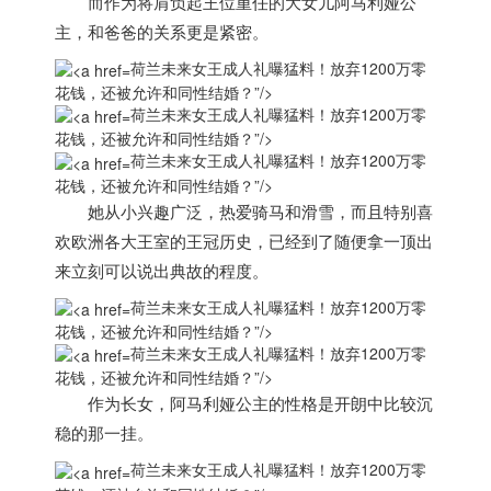
而作为将肩负起王位重任的大女儿阿马利娅公
主，和爸爸的关系更是紧密。
荷兰未来女王成人礼曝猛料！放弃1200万零
花钱，还被允许和同性结婚？”/>
荷兰未来女王成人礼曝猛料！放弃1200万零
花钱，还被允许和同性结婚？”/>
荷兰未来女王成人礼曝猛料！放弃1200万零
花钱，还被允许和同性结婚？”/>
她从小兴趣广泛，热爱骑马和滑雪，而且特别喜
欢欧洲各大王室的王冠历史，已经到了随便拿一顶出
来立刻可以说出典故的程度。
荷兰未来女王成人礼曝猛料！放弃1200万零
花钱，还被允许和同性结婚？”/>
荷兰未来女王成人礼曝猛料！放弃1200万零
花钱，还被允许和同性结婚？”/>
作为长女，阿马利娅公主的性格是开朗中比较沉
稳的那一挂。
荷兰未来女王成人礼曝猛料！放弃1200万零