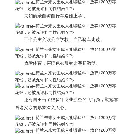
荷兰未来女王成人礼曝猛料！放弃1200万零
花钱，还被允许和同性结婚？”/>
夫妇俩亲自骑自行车送娃上学，
荷兰未来女王成人礼曝猛料！放弃1200万零
花钱，还被允许和同性结婚？”/>
三个公主入读公立学校，自己骑车走读。
荷兰未来女王成人礼曝猛料！放弃1200万零
花钱，还被允许和同性结婚？”/>
热爱体育，穿橙色衣服看比赛超激动。
荷兰未来女王成人礼曝猛料！放弃1200万零
花钱，还被允许和同性结婚？”/>
荷兰未来女王成人礼曝猛料！放弃1200万零
花钱，还被允许和同性结婚？”/>
还有国王当了很多年商业航空的飞行员，勤勉靠
谱老父亲的形象深入人心。
荷兰未来女王成人礼曝猛料！放弃1200万零
花钱，还被允许和同性结婚？”/>
荷兰未来女王成人礼曝猛料！放弃1200万零