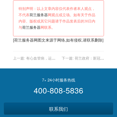
特别声明：以上文章内容仅代表作者本人观点，
不代表
荷兰服务器
网观点或立场。如有关于作品
内容、版权或其它问题请于作品发表后的30日内
与
荷兰服务器
网联系。
[
荷兰服务器
网图文来源于网络,如有侵权,请联系删除]
上一篇:
有心血管病，运动
下一篇:
荷兰政府：新冠自
越多越好？！荷兰超14万人
测盒成为家庭必备品
研究
7× 24小时服务热线
400-808-5836
联系我们