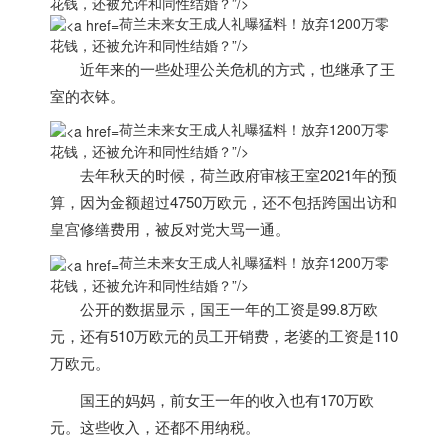
花钱，还被允许和同性结婚？”/>
荷兰未来女王成人礼曝猛料！放弃1200万零
花钱，还被允许和同性结婚？”/>
近年来的一些处理公关危机的方式，也继承了王
室的衣钵。
荷兰未来女王成人礼曝猛料！放弃1200万零
花钱，还被允许和同性结婚？”/>
去年秋天的时候，
荷兰
政府审核王室2021年的预
算，因为金额超过4750万欧元，还不包括跨国出访和
皇宫修缮费用，被反对党大骂一通。
荷兰未来女王成人礼曝猛料！放弃1200万零
花钱，还被允许和同性结婚？”/>
公开的数据显示，国王一年的工资是99.8万欧
元，还有510万欧元的员工开销费，老婆的工资是110
万欧元。
国王的妈妈，前女王一年的收入也有170万欧
元。这些收入，还都不用纳税。