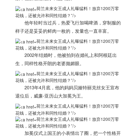
荷兰未来女王成人礼曝猛料！放弃1200万零
花钱，还被允许和同性结婚？”/>
他年轻时当过兵，热爱飞行加喝啤酒，穿制服的
样子还是妥妥的鲜肉一枚的，发量也一直丰富。
荷兰未来女王成人礼曝猛料！放弃1200万零
花钱，还被允许和同性结婚？”/>
2002年结婚时，他被拍到在婚礼上和阿根廷出
生，同样性格开朗的老婆抛媚眼。
荷兰未来女王成人礼曝猛料！放弃1200万零
花钱，还被允许和同性结婚？”/>
2013年4月底，他的妈妈贝娅特丽克丝女王宣布
退位后，威廉-亚历山大加冕为王。
荷兰未来女王成人礼曝猛料！放弃1200万零
花钱，还被允许和同性结婚？”/>
荷兰未来女王成人礼曝猛料！放弃1200万零
花钱，还被允许和同性结婚？”/>
加冕仪式上国王的小表情出了圈，把一个性格开