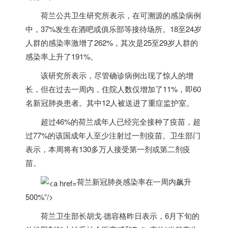
荷兰
公共卫生研究所表示，在可溯源的感染病例
中，37%发生在酒吧或俱乐部等接待场所。18至24岁
人群的感染率激增了262%，其次是25至29岁人群的
感染率上升了191%。
该研究所表示，尽管确诊病例出现了惊人的增
长，但在过去一周内，住院人数仅增加了11%，即60
名新冠肺炎患者。其中12人被送进了重症监护室。
超过46%的
荷兰
成年人已经完全接种了疫苗，超
过77%的该国成年人至少注射过一剂疫苗。卫生部门
表示，本周将有130多万人接受第一剂或第二剂疫
苗。
荷兰新冠肺炎感染率在一周内飙升
500%”/>
荷兰
卫生部长胡戈·德容格昨日表示，6月下旬的