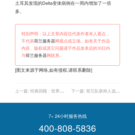
土耳其发现的Delta变体病例在一周内增加了一倍
多。
特别声明：以上文章内容仅代表作者本人观点，
不代表
荷兰服务器
网观点或立场。如有关于作品
内容、版权或其它问题请于作品发表后的30日内
与
荷兰服务器
网联系。
[图文来源于网络,如有侵权,请联系删除]
上一篇:
经典回顾：世界杯
下一篇:
荷兰队新帅人选杀
中国女足曾力擒荷兰女足，
出一匹黑马，得到荷兰名宿
王丽思梅西附体献绝杀
力挺，曾执教欧洲豪门
7× 24小时服务热线
400-808-5836