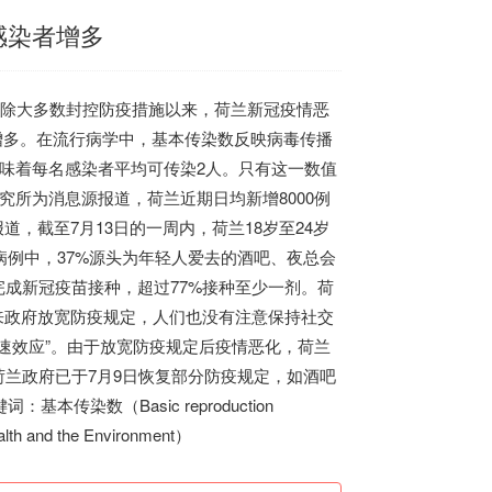
感染者增多
解除大多数封控防疫措施以来，
荷兰
新冠疫情恶
明显增多。在流行病学中，基本传染数反映病毒传播
味着每名感染者平均可传染2人。只有这一数值
究所为消息源报道，
荷兰
近期日均新增8000例
道，截至7月13日的一周内，
荷兰
18岁至24岁
染病例中，37%源头为年轻人爱去的酒吧、夜总会
完成新冠疫苗接种，超过77%接种至少一剂。
荷
以来政府放宽防疫规定，人们也没有注意保持社交
速效应”。由于放宽防疫规定后疫情恶化，
荷兰
荷兰
政府已于7月9日恢复部分防疫规定，如酒吧
染数（Basic reproduction
 and the Environment）