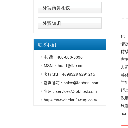
外贸商务礼仪
外贸知识
化
情
联系我们
持
电 话：400-808-5836
左
MSN ：huad@live.com
人
客服QQ：4698328 9291215
等
兰
咨询邮箱：sales@fobhost.com
距
售后：services@fobhost.com
政
https://www.helanfuwuqi.com/
只能
num