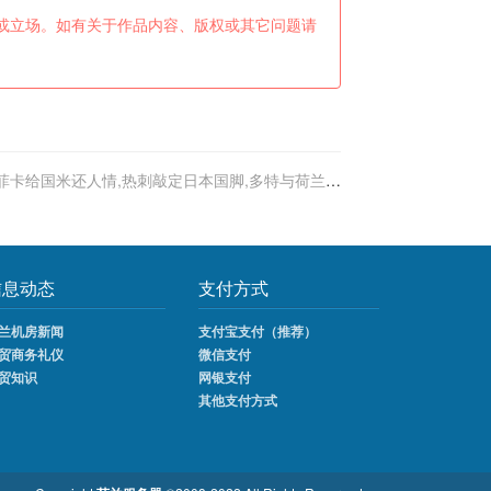
或立场。如有关于作品内容、版权或其它问题请
菲卡给国米还人情,热刺敲定日本国脚,多特与荷兰边
锋谈妥
信息动态
支付方式
兰机房新闻
支付宝支付（推荐）
贸商务礼仪
微信支付
贸知识
网银支付
其他支付方式