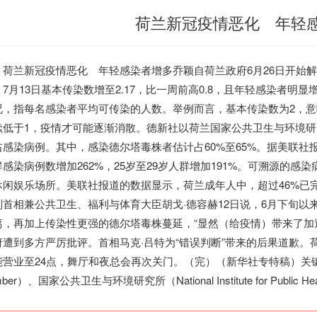
荷兰新冠疫情恶化 年轻
荷兰
新冠疫情恶化 年轻感染者增多乔颖自
荷兰
政府6月26日开始
，7月13日基本传染数增至2.17，比一周前高0.8，且年轻感染者
况，指每名感染者平均可传染的人数。举例而言，基本传染数为2，意
续低于1，疫情才可能逐渐消散。德新社以
荷兰
国家公共卫生与环境研
右感染病例。其中，感染德尔塔毒株者估计占60%至65%。据美联社报
群感染病例数增加262%，25岁至29岁人群增加191%。可溯源的感
休闲娱乐场所。美联社报道的数据显示，
荷兰
成年人中，超过46%已
副首相兼公共卫生、福利与体育大臣胡戈·德容赫12日说，6月下旬
离，再加上传染性更强的德尔塔毒株蔓延，“显然（给疫情）带来了加
府遭到多方严厉批评。首相马克·吕特为“错误判断”带来的后果道歉。
营业至24点，舞厅和夜总会再次关门。（完）（新华社专特稿）关键词：基本传
ber）、国家公共卫生与环境研究所（National Institute for Public Health