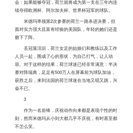
会：如果能够夺冠，
荷兰
就将成为第一支在三年内连
续夺得欧洲杯、阿尔加夫杯、世界杯冠军的球队。
米德玛率领第2次参赛的
荷兰
一路杀进决赛，但
面对实力强大且富有经验的美国队，年轻的她们还是
败下了阵。
丢冠落泪后，
荷兰
女足的姑娘们和教练以及工作
人员一起，围成了心的形状，为自己打气，让人动
容。对于这样的结果，
荷兰
球迷已经非常满意：半决
赛对阵瑞典，足足有500万人在屏幕前为球队加油，
获胜之后，来到法国的
荷兰
球迷在当地又唱又跳，兴
奋不已。
3
作为一名前锋，庆祝动作向来都是表现个性的时
刻，然而米德玛从小到大都几乎不庆祝，有时甚至都
不怎么笑。