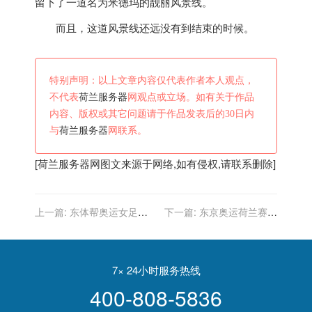
留下了一道名为米德玛的靓丽风景线。
而且，这道风景线还远没有到结束的时候。
特别声明：以上文章内容仅代表作者本人观点，
不代表
荷兰服务器
网观点或立场。如有关于作品
内容、版权或其它问题请于作品发表后的30日内
与
荷兰服务器
网联系。
[
荷兰服务器
网图文来源于网络,如有侵权,请联系删除]
上一篇:
东体帮奥运女足算
下一篇:
东京奥运荷兰赛艇
分：只有战胜荷兰，才有晋
教练确诊 该代表团此前多人
级的希望
感染
7× 24小时服务热线
400-808-5836