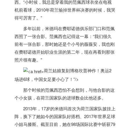
西。“小时候，我总是穿着我的范佩西球衣坐在电视
机前看球，2010年
荷兰
输掉世界杯决赛的时候，我哭
得可厉害了。”
多年以前，米德玛在费耶诺德俱乐部门口和范佩
西照了一张合影。范佩西也记得这一幕：“我们很久
前有一张合影，那时她还是个小号的薇薇安，我也刚
在费耶诺德开始职业生涯的第二年，现在再看到那张
照片很有趣。”
荷兰姑娘复刻博格坎普神作！奥运2
场进6球，中国女足要小心了！”/>
那个时候的范佩西恐怕不会想到，与他合影的这
个小女孩，在
荷兰
国家队的进球数会比他还多。
2013年，17岁的米德玛首次为
荷兰
国家队披挂上
阵，换下了她如今的国家队好搭档、2017年世界足球
小姐马滕斯。截至目前，她在98场国际比赛中斩获79