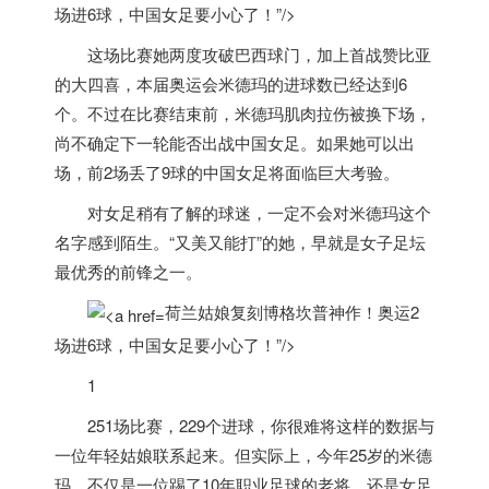
场进6球，中国女足要小心了！”/>
这场比赛她两度攻破巴西球门，加上首战赞比亚
的大四喜，本届奥运会米德玛的进球数已经达到6
个。不过在比赛结束前，米德玛肌肉拉伤被换下场，
尚不确定下一轮能否出战中国女足。如果她可以出
场，前2场丢了9球的中国女足将面临巨大考验。
对女足稍有了解的球迷，一定不会对米德玛这个
名字感到陌生。“又美又能打”的她，早就是女子足坛
最优秀的前锋之一。
荷兰姑娘复刻博格坎普神作！奥运2
场进6球，中国女足要小心了！”/>
1
251场比赛，229个进球，你很难将这样的数据与
一位年轻姑娘联系起来。但实际上，今年25岁的米德
玛，不仅是一位踢了10年职业足球的老将，还是女足