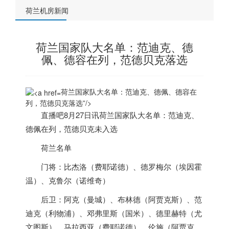
荷兰机房新闻
荷兰国家队大名单：范迪克、德
佩、德容在列，范德贝克落选
荷兰国家队大名单：范迪克、德佩、德容在
列，范德贝克落选”/>
直播吧8月27日讯
荷兰
国家队大名单：范迪克、
德佩在列，范德贝克未入选
荷兰
名单
门将：比杰洛（费耶诺德）、德罗梅尔（埃因霍
温）、克鲁尔（诺维奇）
后卫：阿克（曼城）、布林德（阿贾克斯）、范
迪克（利物浦）、邓弗里斯（国米）、德里赫特（尤
文图斯）、马拉西亚（费耶诺德）、伦施（阿贾克