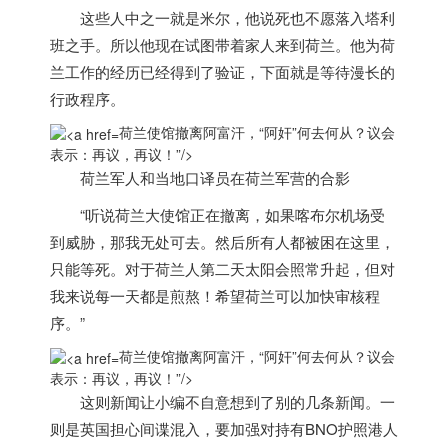
这些人中之一就是米尔，他说死也不愿落入塔利
班之手。所以他现在试图带着家人来到
荷兰
。他为
荷
兰
工作的经历已经得到了验证，下面就是等待漫长的
行政程序。
荷兰使馆撤离阿富汗，“阿奸”何去何从？议会
表示：再议，再议！”/>
荷兰
军人和当地口译员在
荷兰
军营的合影
“听说
荷兰
大使馆正在撤离，如果喀布尔机场受
到威胁，那我无处可去。然后所有人都被困在这里，
只能等死。对于
荷兰
人第二天太阳会照常升起，但对
我来说每一天都是煎熬！希望
荷兰
可以加快审核程
序。”
荷兰使馆撤离阿富汗，“阿奸”何去何从？议会
表示：再议，再议！”/>
‍这则新闻让小编不自意想到了别的几条新闻。一
则是英国担心间谍混入，要加强对持有BNO护照港人