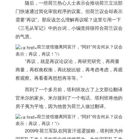
随后，一些
荷兰
热心人士表示会推动
荷兰
立法部
门快速通过简化审批程序的议案。但
荷兰
议会却表示
需要“再议”。那应该怎么理解再议呢？这里引用一下
《三毛从军记》中的台词，小编觉得很符合
荷兰
议会
的气质。
荷兰使馆撤离阿富汗，“阿奸”何去何从？议会
表示：再议，再议！”/>
“再议，就是再议论议论，再研究研究，再商量
商量，再权衡权衡，再比较比较，再考虑考虑，再观
察观察。再看看再想想再等等。”
而到了一个多月前，塔利班攻占了上文那位翻译
官米尔的家乡。米尔接到了一个电话。塔利班将他的
房子夷为平地，因为他曾为
荷兰
人做过翻译。
荷兰使馆撤离阿富汗，“阿奸”何去何从？议会
表示：再议，再议！”/>
2009年
荷兰
军队在阿富汗巡逻据称，塔利班为外
国军队工作人员的死亡提供赎罪金。为外国军队工作