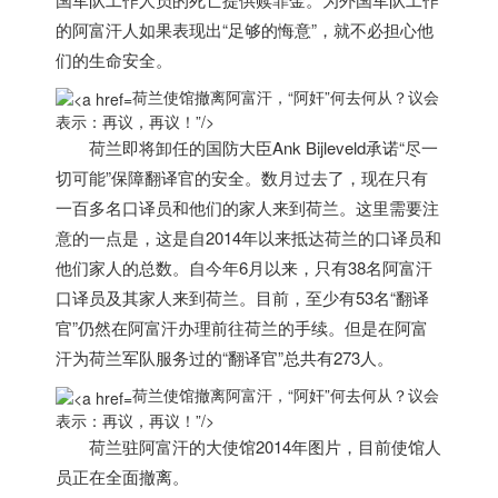
的阿富汗人如果表现出“足够的悔意”，就不必担心他
们的生命安全。
荷兰使馆撤离阿富汗，“阿奸”何去何从？议会
表示：再议，再议！”/>
荷兰
即将卸任的国防大臣Ank Bijleveld承诺“尽一
切可能”保障翻译官的安全。数月过去了，现在只有
一百多名口译员和他们的家人来到
荷兰
。这里需要注
意的一点是，这是自2014年以来抵达
荷兰
的口译员和
他们家人的总数。自今年6月以来，只有38名阿富汗
口译员及其家人来到
荷兰
。目前，至少有53名“翻译
官”仍然在阿富汗办理前往
荷兰
的手续。但是在阿富
汗为
荷兰
军队服务过的“翻译官”总共有273人。
荷兰使馆撤离阿富汗，“阿奸”何去何从？议会
表示：再议，再议！”/>
荷兰
驻阿富汗的大使馆2014年图片，目前使馆人
员正在全面撤离。