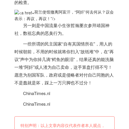
的检查。
荷兰使馆撤离阿富汗，“阿奸”何去何从？议会
表示：再议，再议！”/>
另一则是中国流量小生张哲瀚屡次参拜靖国神
社，数祖忘典的恶臭行为。
一些所谓的民主国家“自有其国情所在”，用人的
时候朝前，不用的时候就将你扫入“故纸堆”中，在“再
议”声中为你掉几滴“鳄鱼的眼泪”，结果还真的能洗脑
一堆“阿奸”或人渣为自己卖命，这手算盘打得不亏！
愿意为别国军队，政府或是侵略者对付自己同胞的人
不是蠢就是坏，踩上一万只脚也不过分！
ChinaTimes.nl
ChinaTimes.nl
特别声明：以上文章内容仅代表作者本人观点，