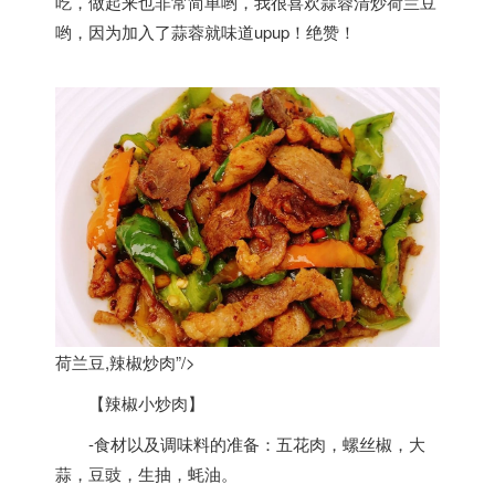
吃，做起来也非常简单哟，我很喜欢蒜蓉清炒
荷兰
豆
哟，因为加入了蒜蓉就味道upup！绝赞！
荷兰豆,辣椒炒肉”/>
【辣椒小炒肉】
-食材以及调味料的准备：五花肉，螺丝椒，大
蒜，豆豉，生抽，蚝油。