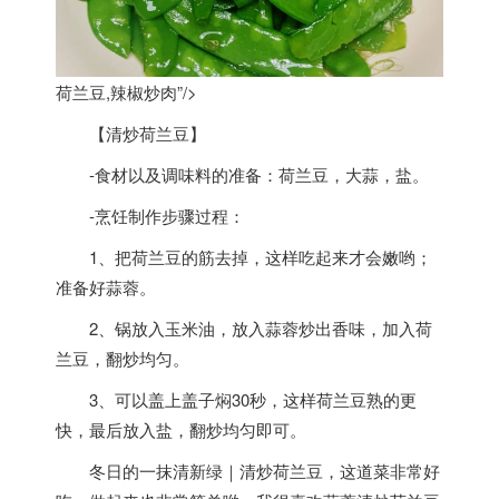
荷兰豆,辣椒炒肉”/>
【清炒
荷兰
豆】
-食材以及调味料的准备：
荷兰
豆，大蒜，盐。
-烹饪制作步骤过程：
1、把
荷兰
豆的筋去掉，这样吃起来才会嫩哟；
准备好蒜蓉。
2、锅放入玉米油，放入蒜蓉炒出香味，加入
荷
兰
豆，翻炒均匀。
3、可以盖上盖子焖30秒，这样
荷兰
豆熟的更
快，最后放入盐，翻炒均匀即可。
冬日的一抹清新绿｜清炒
荷兰
豆，这道菜非常好