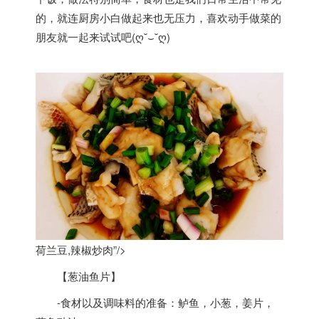
的，就连厨房小白做起来也无压力，喜欢动手做菜的
朋友就一起来试试吧(ღ˘⌣˘ღ)
荷兰豆,辣椒炒肉”/>
【葱油鱼片】
-食材以及调味料的准备：鲈鱼，小葱，姜片，