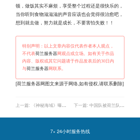
顿，做饭其实不麻烦，享受整个过程还是很快乐的，
当你听到食物滋滋滋的声音应该也会觉得很治愈吧，
想到就去做，努力就是成长，不要害怕失败！！
特别声明：以上文章内容仅代表作者本人观点，
不代表
荷兰服务器
网观点或立场。如有关于作品
内容、版权或其它问题请于作品发表后的30日内
与
荷兰服务器
网联系。
[
荷兰服务器
网图文来源于网络,如有侵权,请联系删除]
上一篇:
《神秘海域》曝寻
下一篇:
中国队被荷兰队绊
宝搭档特辑 荷兰弟马克叔片
倒后仍夺冠
场互怼安利影片
7× 24小时服务热线