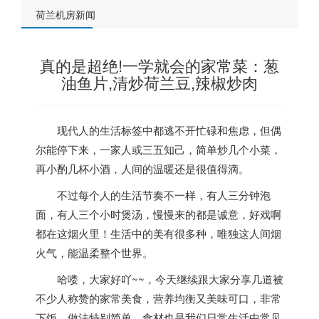
荷兰机房新闻
真的是超绝!一学就会的家常菜：葱
油鱼片,清炒荷兰豆,辣椒炒肉
现代人的生活标签中都逃不开忙碌和焦虑，但偶
尔能停下来，一家人或三五知己，简单炒几个小菜，
再小酌几杯小酒，人间的温暖还是很值得滴。
不过每个人的生活节奏不一样，有人三分钟泡
面，有人三个小时煲汤，慢慢来的都是诚意，好戏啊
都在这烟火里！生活中的美有很多种，唯独这人间烟
火气，能温柔整个世界。
哈喽，大家好吖~~，今天继续跟大家分享几道被
不少人称赞的家常美食，营养均衡又美味可口，非常
下饭，做法特别简单，食材也是我们日常生活中常见