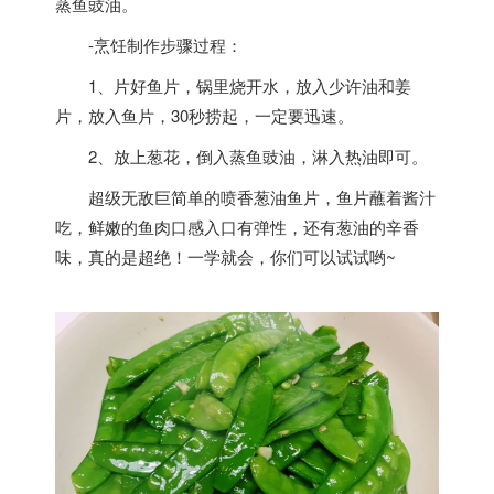
蒸鱼豉油。
-烹饪制作步骤过程：
1、片好鱼片，锅里烧开水，放入少许油和姜
片，放入鱼片，30秒捞起，一定要迅速。
2、放上葱花，倒入蒸鱼豉油，淋入热油即可。
超级无敌巨简单的喷香葱油鱼片，鱼片蘸着酱汁
吃，鲜嫩的鱼肉口感入口有弹性，还有葱油的辛香
味，真的是超绝！一学就会，你们可以试试哟~