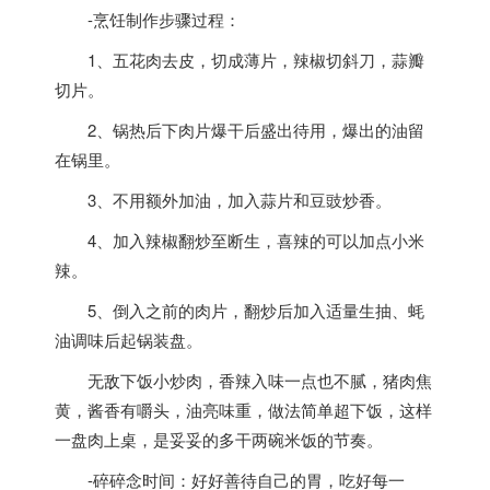
-烹饪制作步骤过程：
1、五花肉去皮，切成薄片，辣椒切斜刀，蒜瓣
切片。
2、锅热后下肉片爆干后盛出待用，爆出的油留
在锅里。
3、不用额外加油，加入蒜片和豆豉炒香。
4、加入辣椒翻炒至断生，喜辣的可以加点小米
辣。
5、倒入之前的肉片，翻炒后加入适量生抽、蚝
油调味后起锅装盘。
无敌下饭小炒肉，香辣入味一点也不腻，猪肉焦
黄，酱香有嚼头，油亮味重，做法简单超下饭，这样
一盘肉上桌，是妥妥的多干两碗米饭的节奏。
-碎碎念时间：好好善待自己的胃，吃好每一