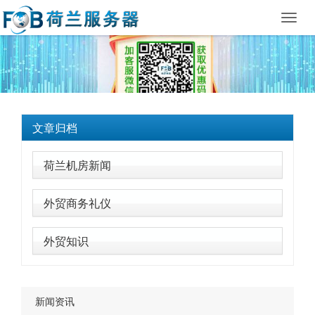
Toggl
navig
文章归档
荷兰机房新闻
外贸商务礼仪
外贸知识
新闻资讯