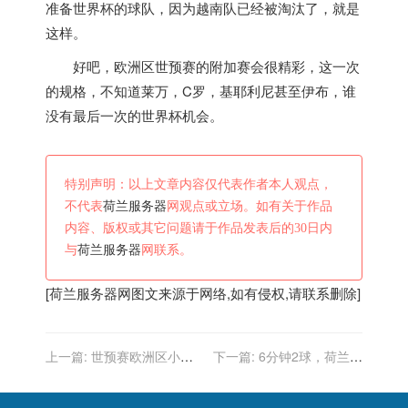
准备世界杯的球队，因为越南队已经被淘汰了，就是
这样。
好吧，欧洲区世预赛的附加赛会很精彩，这一次
的规格，不知道莱万，C罗，基耶利尼甚至伊布，谁
没有最后一次的世界杯机会。
特别声明：以上文章内容仅代表作者本人观点，
不代表
荷兰服务器
网观点或立场。如有关于作品
内容、版权或其它问题请于作品发表后的30日内
与
荷兰服务器
网联系。
[
荷兰服务器
网图文来源于网络,如有侵权,请联系删除]
上一篇:
世预赛欧洲区小组
下一篇:
6分钟2球，荷兰队
赛结束 荷兰搭上“末班车”
2-0！时隔8年重返世界杯舞
台，32强已确定12席