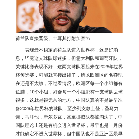
荷兰队直接晋级。土耳其打附加赛”/>
表现最不稳定的
荷兰
队进入世界杯，这是好消
息，毕竟这支球队球迷多，但意大利队和葡萄牙队，
关键比赛表现不好，这两支球队看起来在2026年世界
杯预选赛，可能就直接出线了，所以欧洲区的名额现
在还是不太够，不过看情况，欧洲区每一个小组都有
鱼腩，10个小组，好像每一个小组都有一支球队丢球
很多，这就是很无奈的地方，中国队真的不是最早准
备2026年世界杯的球队，至少列支敦士登，圣马力
诺，马耳他，摩尔多瓦，甚至挪威队都被淘汰了，中
国队理论上还是有机会进入世界杯，最早也是一月份
才能确定不进入世界杯，但中国队也不是亚洲区最早