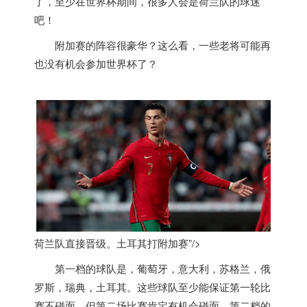
了，至少在世界杯期间，很多人会是
荷兰
队的球迷
吧！
附加赛的阵容很豪华？这么看，一些老将可能再
也没有机会参加世界杯了？
荷兰队直接晋级。土耳其打附加赛”/>
第一档的球队是，葡萄牙，意大利，苏格兰，俄
罗斯，瑞典，土耳其。这些球队至少能保证第一轮比
赛不碰面，但第二场比赛肯定有机会碰面。第二档的