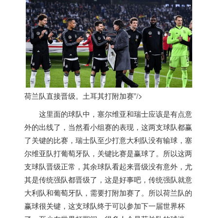
荷兰队直接晋级。土耳其打附加赛”/>
这里面的球队中，塞尔维亚和瑞士应该是有点意
外的出线了，当然看小组赛的表现，这两支球队都赢
了关键的比赛，瑞士队至少打意大利队没有输球，塞
尔维亚队打葡萄牙队，关键比赛是赢球了。所以这两
支球队晋级正常，其余球队看起来晋级没有意外，尤
其是传统强队都晋级了，这是好事吧，传统强队就意
大利队和葡萄牙队，需要打附加赛了。所以
荷兰
队的
赢球很关键，这支球队终于可以参加下一届世界杯