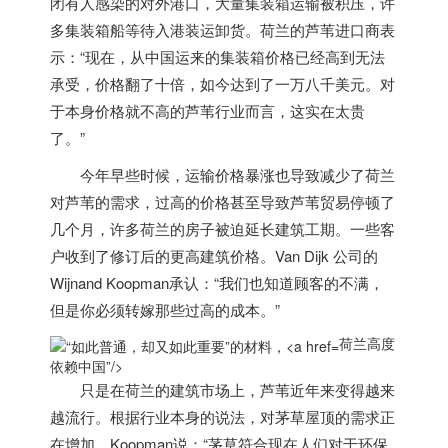
闭有人感染的对外港口，大量集装箱运输被积压，许
多集装箱船等待入港装运卸货。
荷兰
的芦苇进口商表
示：“现在，从中国运来的集装箱价格已经高到无法
承受，价格翻了十倍，如今达到了一万八千美元。对
于本身价格就不高的芦苇行业而言，这实在太贵
了。”
今年早些时候，运输价格暴涨也导致减少了
荷兰
对芦苇的需求，过高的价格甚至导致芦苇贸易停顿了
几个月，许多
荷兰
的房子被迫延长建筑工期。一些客
户收到了修订后的更高建筑价格。Van Dijk 公司的
Wijnand Koopman承认：“我们也知道顾客的不满，
但是你必须转嫁那些过高的成本。”
荷兰高度
依赖中国”/>
只是在
荷兰
的建筑市场上，芦苇近年来变得越来
越流行。根据行业本身的说法，对茅草屋顶的需求正
在增加。Koopman说：“茅草符合现在人们对于环保