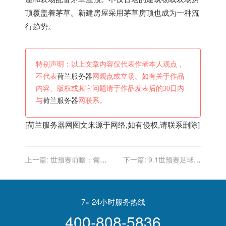
顶覆盖着茅草。新建房屋采用茅草房顶也成为一种流
行趋势。
特别声明：以上文章内容仅代表作者本人观点，
不代表
荷兰服务器
网观点或立场。如有关于作品
内容、版权或其它问题请于作品发表后的30日内
与
荷兰服务器
网联系。
[
荷兰服务器
网图文来源于网络,如有侵权,请联系删除]
上一篇:
世预赛前瞻：葡萄
下一篇:
9.1世预赛足球推
牙vs爱尔兰、丹麦vs苏格
荐！葡萄牙vs爱尔兰，丹麦
兰、挪威vs荷兰
vs苏格兰，挪威vs荷兰
7× 24小时服务热线
400-808-5836