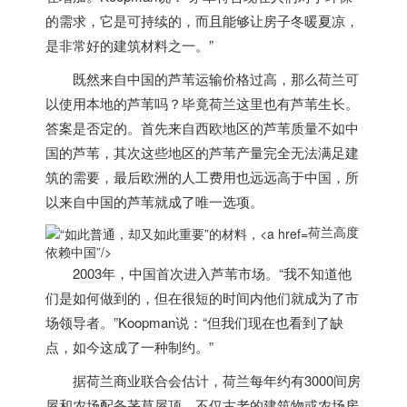
的需求，它是可持续的，而且能够让房子冬暖夏凉，
是非常好的建筑材料之一。”
既然来自中国的芦苇运输价格过高，那么
荷兰
可
以使用本地的芦苇吗？毕竟
荷兰
这里也有芦苇生长。
答案是否定的。首先来自西欧地区的芦苇质量不如中
国的芦苇，其次这些地区的芦苇产量完全无法满足建
筑的需要，最后欧洲的人工费用也远远高于中国，所
以来自中国的芦苇就成了唯一选项。
荷兰高度
依赖中国”/>
2003年，中国首次进入芦苇市场。“我不知道他
们是如何做到的，但在很短的时间内他们就成为了市
场领导者。”Koopman说：“但我们现在也看到了缺
点，如今这成了一种制约。”
据
荷兰
商业联合会估计，
荷兰
每年约有3000间房
屋和农场配备茅草屋顶。不仅古老的建筑物或农场房