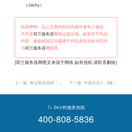
（Jacky）
特别声明：以上文章内容仅代表作者本人观点，
不代表
荷兰服务器
网观点或立场。如有关于作品
内容、版权或其它问题请于作品发表后的30日内
与
荷兰服务器
网联系。
[
荷兰服务器
网图文来源于网络,如有侵权,请联系删除]
上一篇:
奥运最差战绩！中
下一篇:
中国女足2：8惨败
国女足2-8惨败荷兰无缘八
荷兰 告别东京奥运会
强 三战净吞17弹
7× 24小时服务热线
400-808-5836