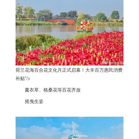
荷兰花海百合花文化月正式启幕！大丰百万惠民消费
补贴”/>
薰衣草、格桑花等百花齐放
摇曳生姿