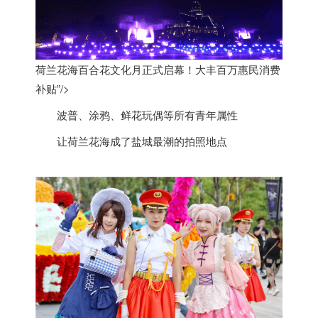
荷兰花海百合花文化月正式启幕！大丰百万惠民消费
补贴”/>
波普、涂鸦、鲜花玩偶等所有青年属性
让
荷兰
花海成了盐城最潮的拍照地点