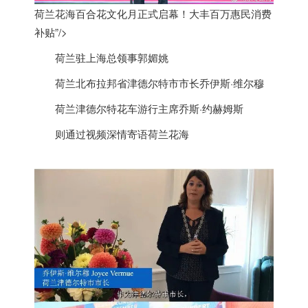
荷兰花海百合花文化月正式启幕！大丰百万惠民消费
补贴”/>
荷兰
驻上海总领事郭媚姚
荷兰
北布拉邦省津德尔特市市长乔伊斯·维尔穆
荷兰
津德尔特花车游行主席乔斯·约赫姆斯
则通过视频深情寄语
荷兰
花海