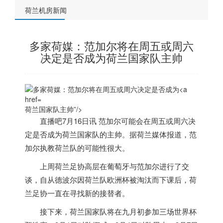
荷兰机房新闻
多家荷媒：范加尔将在周五或周六
决定是否成为荷兰国家队主帅
荷兰国家队主帅”/>
直播吧7月16日讯 范加尔可能会在周五或周六决
定是否成为
荷兰
国家队的主帅。据
荷兰
媒体报道，范
加尔执教
荷兰
队的可能性很大。
上周
荷兰
足协高层在葡萄牙与范加尔进行了交
谈，自从德波尔因
荷兰
队欧洲杯被淘汰而下课后，
荷
兰
足协一直在寻找新的接替者。
接下来，
荷兰
国家队将在九月初参加三场世界杯