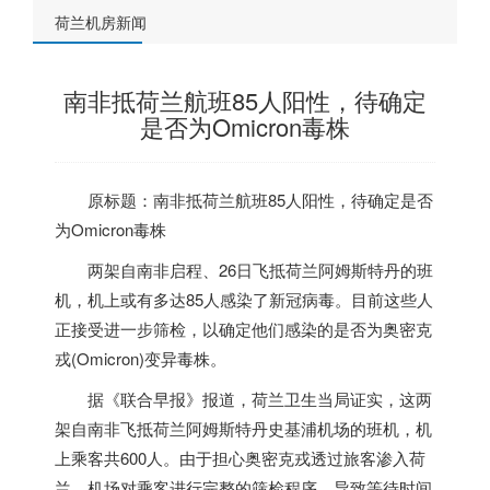
荷兰机房新闻
南非抵荷兰航班85人阳性，待确定
是否为Omicron毒株
原标题：南非抵
荷兰
航班85人阳性，待确定是否
为Omicron毒株
两架自南非启程、26日飞抵
荷兰
阿姆斯特丹的班
机，机上或有多达85人感染了新冠病毒。目前这些人
正接受进一步筛检，以确定他们感染的是否为奥密克
戎(Omicron)变异毒株。
据《联合早报》报道，
荷兰
卫生当局证实，这两
架自南非飞抵
荷兰
阿姆斯特丹史基浦机场的班机，机
上乘客共600人。由于担心奥密克戎透过旅客渗入
荷
兰
，机场对乘客进行完整的筛检程序，导致等待时间