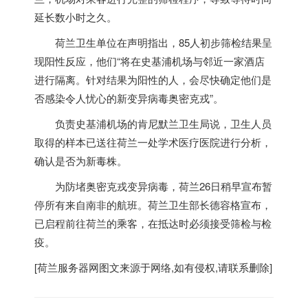
延长数小时之久。
荷兰
卫生单位在声明指出，85人初步筛检结果呈
现阳性反应，他们“将在史基浦机场与邻近一家酒店
进行隔离。针对结果为阳性的人，会尽快确定他们是
否感染令人忧心的新变异病毒奥密克戎”。
负责史基浦机场的肯尼默兰卫生局说，卫生人员
取得的样本已送往
荷兰
一处学术医疗医院进行分析，
确认是否为新毒株。
为防堵奥密克戎变异病毒，
荷兰
26日稍早宣布暂
停所有来自南非的航班。
荷兰
卫生部长德容格宣布，
已启程前往
荷兰
的乘客，在抵达时必须接受筛检与检
疫。
[
荷兰服务器
网图文来源于网络,如有侵权,请联系删除]