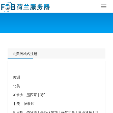
Toggl
navig
北美洲域名注册
美洲
北美
加拿大 | 墨西哥 | 荷兰
中美 – 陆狭区
贝里斯 | 伯利兹 | 哥斯达黎加 | 萨尔瓦多 | 危地马拉 | 洪