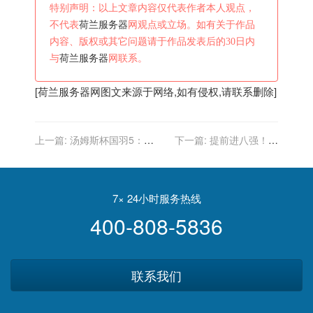
特别声明：以上文章内容仅代表作者本人观点，
不代表
荷兰服务器
网观点或立场。如有关于作品
内容、版权或其它问题请于作品发表后的30日内
与
荷兰服务器
网联系。
[
荷兰服务器
网图文来源于网络,如有侵权,请联系删除]
上一篇:
汤姆斯杯国羽5：0
下一篇:
提前进八强！汤
再胜荷兰 提前晋级八强
杯：陆光祖率队轻取荷兰 国
羽两连胜
7× 24小时服务热线
400-808-5836
联系我们