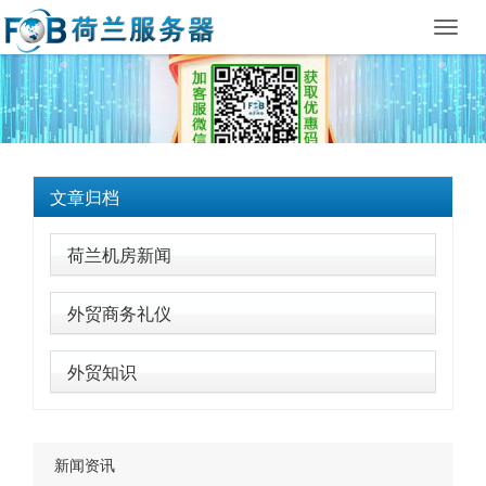
Toggl
navig
文章归档
荷兰机房新闻
外贸商务礼仪
外贸知识
新闻资讯