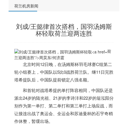
荷兰机房新闻
刘成/王懿律首次搭档，国羽汤姆斯
杯轻取荷兰迎两连胜
荷
兰迎两连胜”/>
周昊东/何济霆
北京时间12日晚，在汤姆斯杯羽毛球赛C组第二
轮小组赛上，中国队以5比0战胜
荷兰
队。继11日完胜
塔希提队后，中国队提前锁定八强名额。
和首轮对战塔希提的单打阵容相同，中国队还是
派出24岁的陆光祖、21岁的李诗沣和22岁的翁泓阳分
别作为第一单打、第二单打和第三单打上场应战，而
让接连出战了奥运会、全运会和苏迪曼杯的石宇奇稍
作休整，暂缓出场。