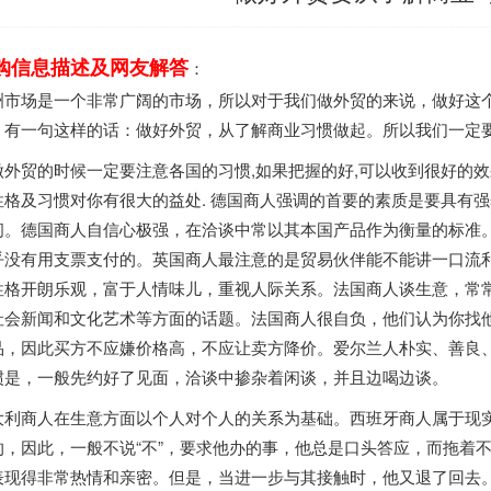
购信息描述及网友解答
：
洲市场是一个非常广阔的市场，所以对于我们做外贸的来说，做好这
？有一句这样的话：做好外贸，从了解商业习惯做起。所以我们一定
做外贸的时候一定要注意各国的习惯,如果把握的好,可以收到很好的效
性格及习惯对你有很大的益处. 德国商人强调的首要的素质是要具有
间。德国商人自信心极强，在洽谈中常以其本国产品作为衡量的标准
乎没有用支票支付的。英国商人最注意的是贸易伙伴能不能讲一口流
性格开朗乐观，富于人情味儿，重视人际关系。法国商人谈生意，常
社会新闻和文化艺术等方面的话题。法国商人很自负，他们认为你找
品，因此买方不应嫌价格高，不应让卖方降价。爱尔兰人朴实、善良、
惯是，一般先约好了见面，洽谈中掺杂着闲谈，并且边喝边谈。
大利商人在生意方面以个人对个人的关系为基础。西班牙商人属于现
的，因此，一般不说“不”，要求他办的事，他总是口头答应，而拖着
表现得非常热情和亲密。但是，当进一步与其接触时，他又退了回去