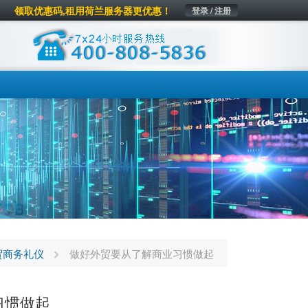
领取优惠码,租用荷兰服务器更优惠！
登录 / 注册
贸商务礼仪
做好外贸要从了解商业习惯做起
习惯做起