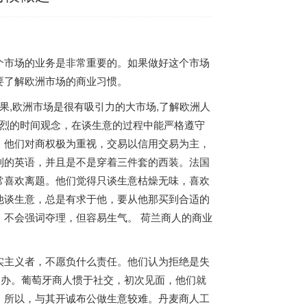
个市场的业务是非常重要的。如果做好这个市场
要了解欧洲市场的商业习惯。
果,欧洲市场是很有吸引力的大市场,了解欧洲人
强烈的时间观念，在谈生意的过程中能严格遵守
。他们对商权极为重视，交易以信用交易为主，
利的英语，并且是不是穿着三件套的西装。法国
常喜欢离题。他们觉得只谈生意枯燥无味，喜欢
他谈生意，总是有求于他，要从他那买到合适的
不会强词夺理，但容易生气。 荷兰商人的商业
实主义者，不愿负什么责任。他们认为拒绝是失
不办。葡萄牙商人惯于社交，初次见面，他们就
。所以，与其开诚布公做生意较难。丹麦商人工