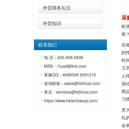
外贸商务礼仪
采
外贸知识
欧
呢
联系我们
在
的
电 话：400-808-5836
时
MSN ：huad@live.com
几
客服QQ：4698328 9291215
人
咨询邮箱：sales@fobhost.com
谈
商
售后：services@fobhost.com
习
https://www.helanfuwuqi.com/
意
礼
会