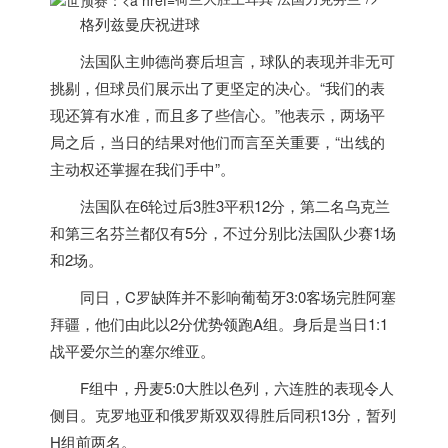
格列兹曼庆祝进球
法国队主帅德尚赛后坦言，球队的表现并非无可
挑剔，但球员们展示出了更坚定的决心。“我们的表
现还算有水准，而且多了些信心。”他表示，两场平
局之后，当日的结果对他们而言至关重要，“出线的
主动权还掌握在我们手中”。
法国队在6轮过后3胜3平积12分，第二名乌克兰
和第三名芬兰都仅有5分，不过分别比法国队少赛1场
和2场。
同日，C罗缺阵并不影响葡萄牙3:0客场完胜阿塞
拜疆，他们由此以2分优势领跑A组。身后是当日1:1
战平爱尔兰的塞尔维亚。
F组中，丹麦5:0大胜以色列，六连胜的表现令人
侧目。克罗地亚和俄罗斯双双得胜后同积13分，暂列
H组前两名。