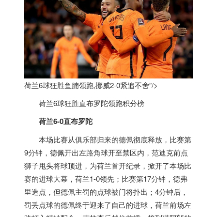
荷兰6球狂胜鱼腩领跑,挪威2-0紧追不舍”/>
荷兰
6球狂胜直布罗陀领跑积分榜
荷兰
6-0直布罗陀
本场比赛从俱乐部归来的德佩彻底释放，比赛第
9分钟，德佩开出左路角球开至禁区内，范迪克前点
狮子甩头将球顶进，为
荷兰
首开纪录，掀开了本场比
赛的进球大幕，
荷兰
1-0领先；比赛第17分钟，德弗
里造点，但德佩主罚的点球被门将扑出；4分钟后，
罚丢点球的德佩终于迎来了自己的进球，
荷兰
前场左