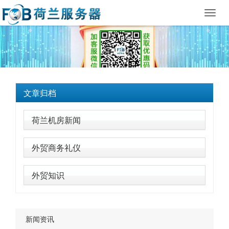
Toggl
navig
文章归档
荷兰机房新闻
外贸商务礼仪
外贸知识
新闻资讯