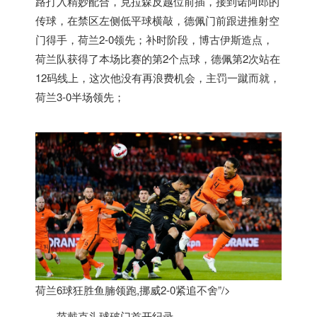
路打入精妙配合，克拉森反越位前插，接到诺阿郎的
传球，在禁区左侧低平球横敲，德佩门前跟进推射空
门得手，
荷兰
2-0领先；补时阶段，博古伊斯造点，
荷兰
队获得了本场比赛的第2个点球，德佩第2次站在
12码线上，这次他没有再浪费机会，主罚一蹴而就，
荷兰
3-0半场领先；
荷兰6球狂胜鱼腩领跑,挪威2-0紧追不舍”/>
范戴克头球破门首开纪录