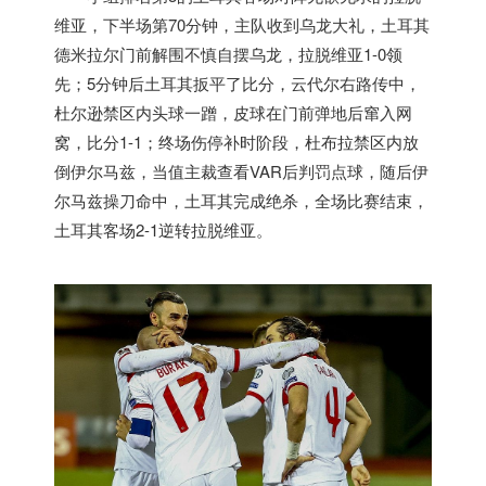
维亚，下半场
第70分钟，主队收到乌龙大礼，土耳其
德米拉尔门前解围不慎自摆乌龙，拉脱维亚1-0领
先；5分钟后土耳其扳平了比分，云代尔右路传中，
杜尔逊禁区内头球一蹭，皮球在门前弹地后窜入网
窝，比分1-1；终场伤停补时阶段，杜布拉禁区内放
倒伊尔马兹，当值主裁查看VAR后判罚点球，随后伊
尔马兹操刀命中，土耳其完成绝杀，全场比赛结束，
土耳其客场2-1逆转拉脱维亚。