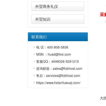
外贸商务礼仪
采
外贸知识
我
据
联系我们
总
电 话：400-808-5836
去
MSN ：huad@live.com
但
客服QQ：4698328 9291215
客
咨询邮箱：sales@fobhost.com
我
售后：services@fobhost.com
https://www.helanfuwuqi.com/
鉴
我
大