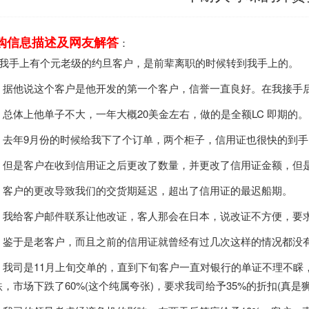
购信息描述及网友解答
：
手上有个元老级的约旦客户，是前辈离职的时候转到我手上的。
他说这个客户是他开发的第一个客户，信誉一直良好。在我接手后
体上他单子不大，一年大概20美金左右，做的是全额LC 即期的。
年9月份的时候给我下了个订单，两个柜子，信用证也很快的到手
是客户在收到信用证之后更改了数量，并更改了信用证金额，但
户的更改导致我们的交货期延迟，超出了信用证的最迟船期。
给客户邮件联系让他改证，客人那会在日本，说改证不方便，要求
于是老客户，而且之前的信用证就曾经有过几次这样的情况都没有
司是11月上旬交单的，直到下旬客户一直对银行的单证不理不睬
跌，市场下跌了60%(这个纯属夸张)，要求我司给予35%的折扣(真是