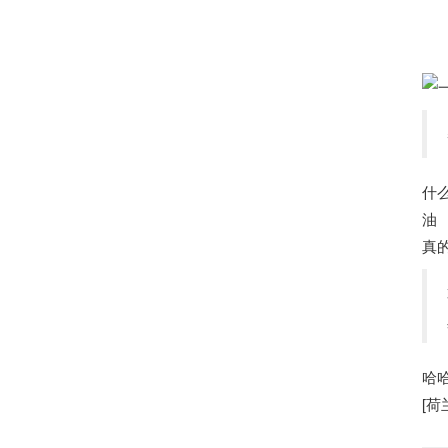
昨
上
什
油
真
哈
[
荷