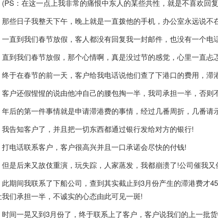
PS：在这一点上我非常的痛恨中东人的某些共性，就是不喜欢回复邮
些日子我整天下午，晚上就是一直拨他的手机，办公室永远说不在
直到我们春节放假，客人都没有回复我一封邮件，也没有一个电话
到我们春节放假，那个心情啊，真是没过节的感觉，心里一直忐忑
于在春节的前一天，客户给我电话说他们查了下港口的费用，滞港
户还假惺惺的说由他冲自己的腰包掏一半，我司承担一半，否则
后的第一件事情就是申请滞港费的事情，经过几番周折，几番请示
告知客户了，并且把一切东西都通过银行发给对方的银行!
电话联系客户，客户很高兴并且一口承诺会尽快的付钱!
是后来又故伎重演，玩失踪，人家蒸发，我都崩溃了!公司催我又催
期间我联系了下船公司，查到其实截止到3月份产生的滞港费才450
让我们承担一半，不诚实的心态由此可见一斑!
间一晃又到3月份了，终于联系上了客户，客户说我们的上一批货