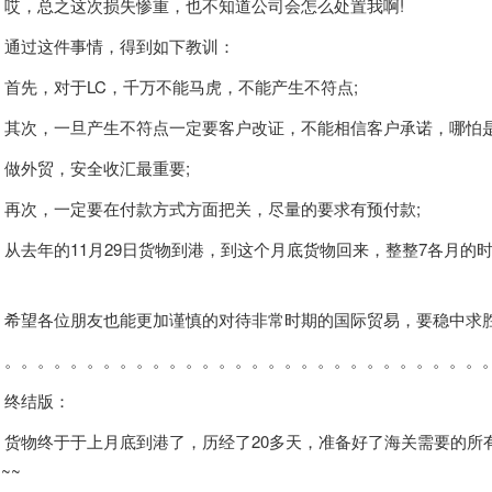
，总之这次损失惨重，也不知道公司会怎么处置我啊!
过这件事情，得到如下教训：
先，对于LC，千万不能马虎，不能产生不符点;
次，一旦产生不符点一定要客户改证，不能相信客户承诺，哪怕是老
外贸，安全收汇最重要;
次，一定要在付款方式方面把关，尽量的要求有预付款;
去年的11月29日货物到港，到这个月底货物回来，整整7各月的时
望各位朋友也能更加谨慎的对待非常时期的国际贸易，要稳中求胜
。。。。。。。。。。。。。。。。。。。。。。。。。。。。。
结版：
物终于于上月底到港了，历经了20多天，准备好了海关需要的所
~~~