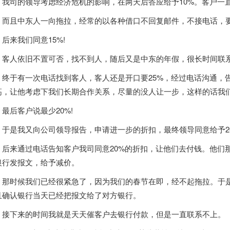
司的领导考虑经济危机的影响，在两天后答应给予10%。客户一直
且中东人一向拖拉，经常的以各种借口不回复邮件，不接电话，要么就
来我们同意15%!
人依旧不置可否，找不到人，随后又是中东的年假，很长时间联
于有一次电话找到客人，客人还是开口要25%，经过电话沟通，告
高，让他考虑下我们长期合作关系，尽量的没人让一步，这样的话我
后客户说最少20%!
是我又向公司领导报告，申请进一步的折扣，最终领导同意给予20
来通过电话告知客户我司同意20%的折扣，让他们去付钱。他们那
银行发报文，给予减价。
时候我们已经很紧急了，因为我们的春节在即，经不起拖拉。于是我
且确认银行当天已经把报文给了对方银行。
下来的时间我就是天天催客户去银行付款，但是一直联系不上。