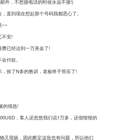
件，不想接电话的时候永远不接!)
，直到现在想起那个号码我都恶心了。
~~
不安!
费已经达到一万美金了!
不会付款。
，挨了N多的教训，老板终于答应了!
的很急!
0USD，客人还忽悠我们说1万多，还假惺惺的
物又瑕疵，因此断定这批也有问题，所以他们