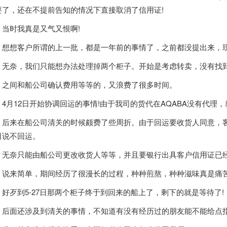
要了，还在不提前告知的情况下直接取消了信用证!
时我真是又气又恨啊!
想客户所谓的上一批，都是一年前的事情了，之前都没提出来，现
奈，我们只能想办法处理掉两个柜子。开始是考虑转卖，没有找到
间和船公司确认费用等等的，又浪费了很多时间。
月12日开始协调回运的事情!由于我司的货代在AQABA没有代理
来在船公司清关的时候颇费了些周折。由于回运要收货人同意，客
司说不回运。
奈只能由船公司更改收货人等等，并且要银行出具客户信用证已经
来简单，期间经历了很漫长的过程，种种煎熬，种种滋味真是痛苦
歹到5-27日那两个柜子终于到回来的船上了，剩下的就是等待了!
面还涉及到清关的事情，不知道有没有经历过的朋友能不能给点指