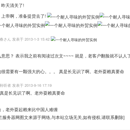
天清关了!
帝啊，准备提货去了!
春さん 发表于 2013-1-3 15:42
么意思？ 表示我之前有阅读过次文~~~~ 就是，老客户翻脸就不认人
的很需要有一颗强大的心。。。 真是长见识了啊。老外耍赖真要命
聆听者 发表于 2013-9-16 17:19
真是长见识了啊。老外耍赖真要命
哈，老外耍起赖来比中国人难缠
兰服务器
网图文来源于网络,与本站立场无关,如有侵权,请联系删除]