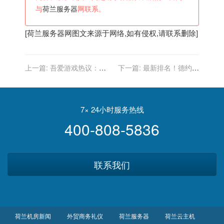
与
荷兰服务器
网联系。
[
荷兰服务器
网图文来源于网络,如有侵权,请联系删除]
上一篇:
吾爱游戏热议：高
下一篇:
最新排名！德约稳
卢雄鸡终于取胜，荷兰队
第一，纳达尔大跌，费德勒
又“发作”了！
不变，荷兰黑马大跃进
7× 24小时服务热线
400-808-5836
联系我们
荷兰机房新闻
外贸商务礼仪
荷兰服务器
荷兰云主机