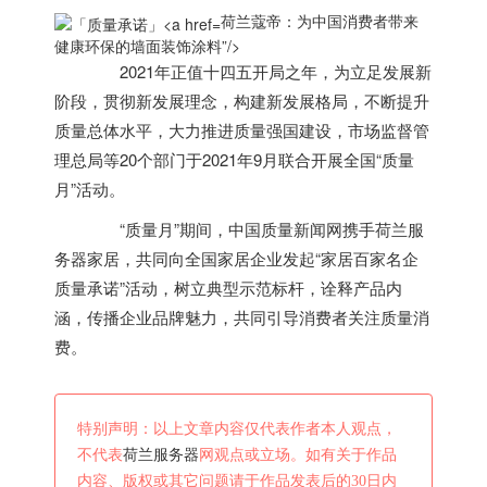
荷兰蔻帝：为中国消费者带来
健康环保的墙面装饰涂料”/>
2021年正值十四五开局之年，为立足发展新
阶段，贯彻新发展理念，构建新发展格局，不断提升
质量总体水平，大力推进质量强国建设，市场监督管
理总局等20个部门于2021年9月联合开展全国“质量
月”活动。
“质量月”期间，中国质量新闻网携手
荷兰服
务器
家居，共同向全国家居企业发起“家居百家名企
质量承诺”活动，树立典型示范标杆，诠释产品内
涵，传播企业品牌魅力，共同引导消费者关注质量消
费。
特别声明：以上文章内容仅代表作者本人观点，
不代表
荷兰服务器
网观点或立场。如有关于作品
内容、版权或其它问题请于作品发表后的30日内