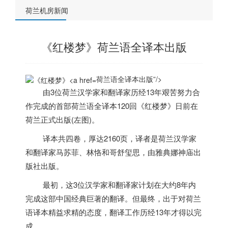
荷兰机房新闻
《红楼梦》荷兰语全译本出版
荷兰语全译本出版”/>
由3位
荷兰
汉学家和翻译家历经13年艰苦努力合
作完成的首部
荷兰
语全译本120回《红楼梦》日前在
荷兰
正式出版(左图)。
译本共四卷，厚达2160页，译者是
荷兰
汉学家
和翻译家马苏菲、林恪和哥舒玺思，由雅典娜神庙出
版社出版。
最初，这3位汉学家和翻译家计划在大约8年内
完成这部中国经典巨著的翻译。但最终，出于对
荷兰
语译本精益求精的态度，翻译工作历经13年才得以完
成。