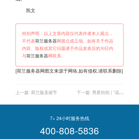
凯文
特别声明：以上文章内容仅代表作者本人观点，
不代表
荷兰服务器
网观点或立场。如有关于作品
内容、版权或其它问题请于作品发表后的30日内
与
荷兰服务器
网联系。
[
荷兰服务器
网图文来源于网络,如有侵权,请联系删除]
上一篇:
荷兰版圣诞节
下一篇:
男星街拍 | “花蝴
蝶”井宝现身，荷兰弟&赞达
亚“狗粮”发不停～
7× 24小时服务热线
400-808-5836