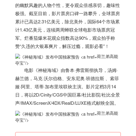
的幽默风趣的人物个性，更令观众倍感亲切，趣味性
极强。截至目前，影片票房口碑一路攀升，全球票房
累计已高达2.31亿美元，除北美外，国际64个市场累
计1.43亿美元，连续两周蝉联全球电影市场票房冠
军。烂番茄爆米花观众指数高达90%，观众拍手称
赞“久违的大银幕爽片，解压过瘾，观影必看”！
荷兰弟高能
夺宝”/>
电影《神秘海域》由鲁本·弗雷斯彻执导，汤姆·
赫兰德，马克·沃尔伯格、安东尼奥·班德拉斯 、索菲
娅·阿里、塔蒂·加布里埃联袂主演。影片定档3月14
日，将以2D/Cinity/CGS中国巨幕/杜比影院/杜比全景
声/IMAX/ScreenX/4DX/RealD/LUXE格式献映全国。
荷兰弟高能
夺宝”/>