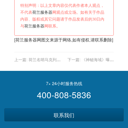
特别声明：以上文章内容仅代表作者本人观点，
不代表
荷兰服务器
网观点或立场。如有关于作品
内容、版权或其它问题请于作品发表后的30日内
与
荷兰服务器
网联系。
[
荷兰服务器
网图文来源于网络,如有侵权,请联系删除]
上一篇:
荷兰名哨马克列执
下一篇:
《神秘海域》曝中
法皇马vs巴黎，前两次执法
国独家“宝藏”预告和海报 荷
皇马一胜一平
兰弟高能夺宝
7× 24小时服务热线
400-808-5836
联系我们