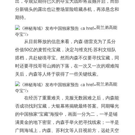
出，令观众期待已久的夺宝大战即将震撼开启，而部
分新镜头的露出也让整场冒险暗藏杀机，再添悬念和
期待。
荷兰弟高能
夺宝”/>
从目前释放的信息来看，内森·德雷克为了瓜分
价值50亿的麦哲伦宝藏，决定与维克托·苏利文组队
搭档，共赴秘境寻宝。然而内森不仅要寻找宝藏，同
时还要寻找哥哥山姆的下落，在一次又一次的艰难闯
关后，内森等人终于获得了一些关键线索。
荷兰弟高能
夺宝”/>
在经历了重重难关，克服无数困难之后，内森能
否成功找到宝藏，大银幕将揭晓最终答案。同期曝光
的中国独家“宝藏”海报中，画面一分为二，一半是铺
满黄金的地下密室，内森手举火把寻找线索；一半是
广阔海域上，内森、苏利文等人目视前方，远处天空