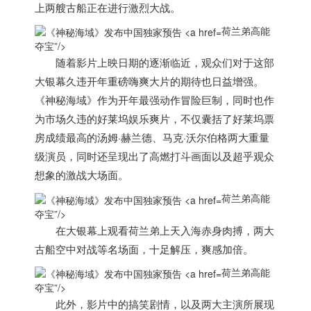
上两艘古船正在进行激烈大战。
荷兰弟高能
夺宝”/>
随着影片上映日期的逐渐临近，观众们对于这部
大银幕久违开年重磅嗨爽大片的期待也日益增强。
《神秘海域》作为开年最强动作冒险巨制，同时也作
为市场久违的好莱坞娱乐爽片，不仅囊括了好莱坞票
房成绩最高的汤姆·赫兰德、马克·沃尔伯格两大重量
级演员，同时还呈现出了高燃打斗画面以及超乎观众
想象的激战大场面。
荷兰弟高能
夺宝”/>
在大银幕上观看
荷兰
弟上天入海赤身肉搏，两大
古船空中对战等名场面，十足解压，爽感加倍。
荷兰弟高能
夺宝”/>
此外，影片中的搞笑剧情，以及两大主演所展现